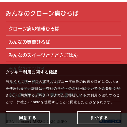
みんなのクローン病ひろば
クローン病の情報ひろば
みんなの質問ひろば
みんなのスイーツときどきごはん
みんなのエッセイ
クッキー利用に関する確認
みんなのいまとこれから
当サイトはサービスの運営およびユーザ体験の改善を目的にCookie
を使用します。詳細は、
弊社のサイトのご利用について
をご参照くだ
血球成分除去療法を受ける患者さんへ
さい。「同意する」をクリックまたは弊社サイトの利用を続行するこ
とで、弊社がCookieを使用することに同意したとみなされます。
同意する
拒否する
運営会社：
© 2020 JIMRO