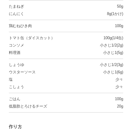
たまねぎ
50g
にんにく
8g(1かけ)
鶏むねひき肉
100g
トマト缶（ダイスカット）
100g(1/4缶)
コンソメ
小さじ1/2(2g)
料理酒
小さじ1(5g)
しょうゆ
小さじ1/2(3g)
ウスターソース
小さじ1(6g)
塩
少々
こしょう
少々
ごはん
100g
低脂肪とろけるチーズ
20g
作り方