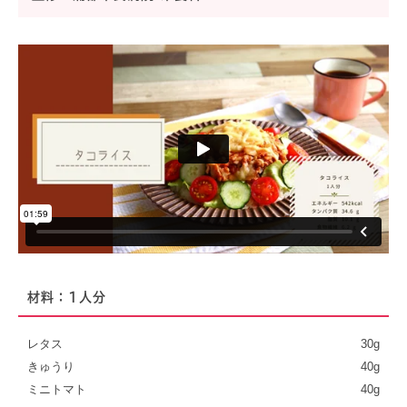
材料：1人分
レタス
30g
きゅうり
40g
ミニトマト
40g