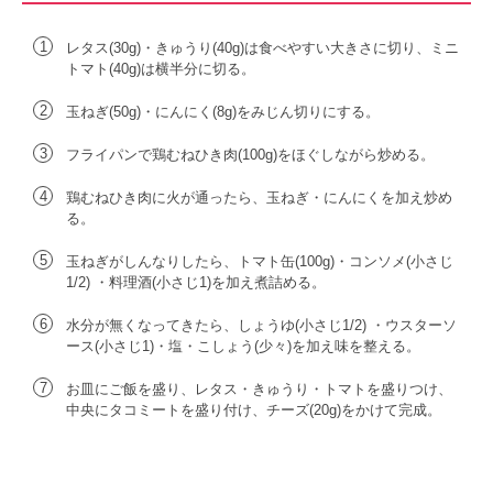
1
レタス(30g)・きゅうり(40g)は食べやすい大きさに切り、ミニ
トマト(40g)は横半分に切る。
2
玉ねぎ(50g)・にんにく(8g)をみじん切りにする。
3
フライパンで鶏むねひき肉(100g)をほぐしながら炒める。
4
鶏むねひき肉に火が通ったら、玉ねぎ・にんにくを加え炒め
る。
5
玉ねぎがしんなりしたら、トマト缶(100g)・コンソメ(小さじ
1/2) ・料理酒(小さじ1)を加え煮詰める。
6
水分が無くなってきたら、しょうゆ(小さじ1/2) ・ウスターソ
ース(小さじ1)・塩・こしょう(少々)を加え味を整える。
7
お皿にご飯を盛り、レタス・きゅうり・トマトを盛りつけ、
中央にタコミートを盛り付け、チーズ(20g)をかけて完成。