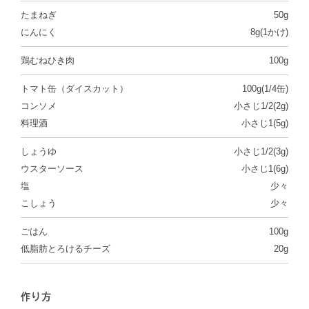
たまねぎ
50g
にんにく
8g(1かけ)
鶏むねひき肉
100g
トマト缶（ダイスカット）
100g(1/4缶)
コンソメ
小さじ1/2(2g)
料理酒
小さじ1(5g)
しょうゆ
小さじ1/2(3g)
ウスターソース
小さじ1(6g)
塩
少々
こしょう
少々
ごはん
100g
低脂肪とろけるチーズ
20g
作り方