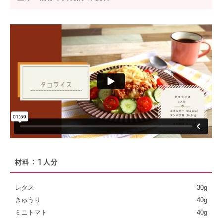
材料：1人分
レタス
30g
きゅうり
40g
ミニトマト
40g