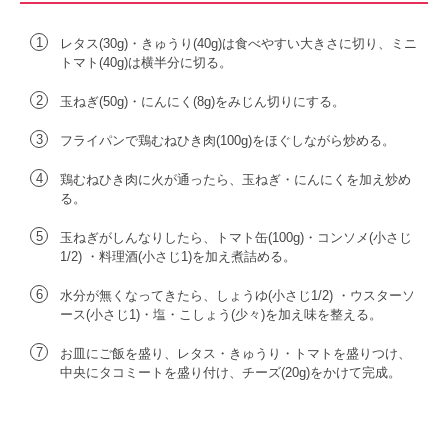
1
レタス(30g)・きゅうり(40g)は食べやすい大きさに切り、ミニ
トマト(40g)は横半分に切る。
2
玉ねぎ(50g)・にんにく(8g)をみじん切りにする。
3
フライパンで鶏むねひき肉(100g)をほぐしながら炒める。
4
鶏むねひき肉に火が通ったら、玉ねぎ・にんにくを加え炒め
る。
5
玉ねぎがしんなりしたら、トマト缶(100g)・コンソメ(小さじ
1/2) ・料理酒(小さじ1)を加え煮詰める。
6
水分が無くなってきたら、しょうゆ(小さじ1/2) ・ウスターソ
ース(小さじ1)・塩・こしょう(少々)を加え味を整える。
7
お皿にご飯を盛り、レタス・きゅうり・トマトを盛りつけ、
中央にタコミートを盛り付け、チーズ(20g)をかけて完成。